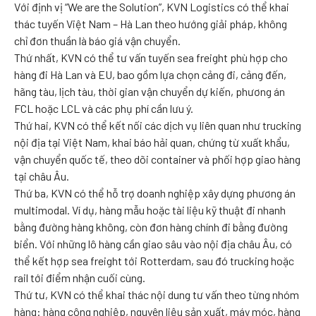
Với định vị “We are the Solution”, KVN Logistics có thể khai
thác tuyến Việt Nam – Hà Lan theo hướng giải pháp, không
chỉ đơn thuần là báo giá vận chuyển.
Thứ nhất, KVN có thể tư vấn tuyến sea freight phù hợp cho
hàng đi Hà Lan và EU, bao gồm lựa chọn cảng đi, cảng đến,
hãng tàu, lịch tàu, thời gian vận chuyển dự kiến, phương án
FCL hoặc LCL và các phụ phí cần lưu ý.
Thứ hai, KVN có thể kết nối các dịch vụ liên quan như trucking
nội địa tại Việt Nam, khai báo hải quan, chứng từ xuất khẩu,
vận chuyển quốc tế, theo dõi container và phối hợp giao hàng
tại châu Âu.
Thứ ba, KVN có thể hỗ trợ doanh nghiệp xây dựng phương án
multimodal. Ví dụ, hàng mẫu hoặc tài liệu kỹ thuật đi nhanh
bằng đường hàng không, còn đơn hàng chính đi bằng đường
biển. Với những lô hàng cần giao sâu vào nội địa châu Âu, có
thể kết hợp sea freight tới Rotterdam, sau đó trucking hoặc
rail tới điểm nhận cuối cùng.
Thứ tư, KVN có thể khai thác nội dung tư vấn theo từng nhóm
hàng: hàng công nghiệp, nguyên liệu sản xuất, máy móc, hàng