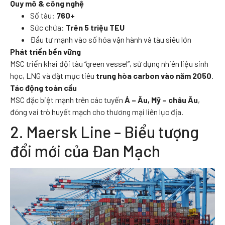
Quy mô & công nghệ
Số tàu:
760+
Sức chứa:
Trên 5 triệu TEU
Đầu tư mạnh vào số hóa vận hành và tàu siêu lớn
Phát triển bền vững
MSC triển khai đội tàu “green vessel”, sử dụng nhiên liệu sinh
học, LNG và đặt mục tiêu
trung hòa carbon vào năm 2050
.
Tác động toàn cầu
MSC đặc biệt mạnh trên các tuyến
Á – Âu, Mỹ – châu Âu
,
đóng vai trò huyết mạch cho thương mại liên lục địa.
2. Maersk Line – Biểu tượng
đổi mới của Đan Mạch