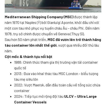
Mediterranean Shipping Company (MSC)
được thành lập
năm 1970 tại Naples (Ý) bởi Gianluigi Aponte, khởi đầu chỉ với
một con tàu nhỏ phục vụ tuyến châu Âu – châu Phi. Đến năm
1978, trụ sở chính được chuyển về Geneva (Thụy Sĩ).
Sau hơn 50 năm phát triển,
MSC đã vươn lên trở thành hãng
tàu container lớn nhất thế giới
, vượt qua nhiều đối thủ lâu
năm.
Cột mốc & thành tựu nổi bật
1988: Chính thức tham gia thị trường vận tải container
quốc tế
2013: Đưa vào khai thác tàu MSC London – biểu tượng
tàu mẹ siêu lớn
2022: Vượt Maersk, dẫn đầu toàn cầu về tổng sức chứa
container
2024: Tiếp tục mở rộng đội tàu
ULCV – Ultra Large
Container Vessels