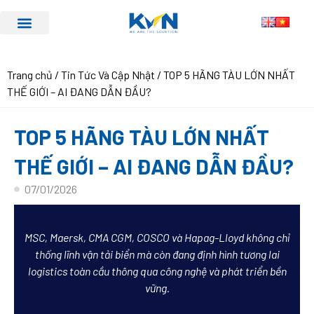
Trang chủ
/
Tin Tức Và Cập Nhật
/ TOP 5 HÃNG TÀU LỚN NHẤT
THẾ GIỚI – AI ĐANG DẪN ĐẦU?
TOP 5 HÃNG TÀU LỚN NHẤT
THẾ GIỚI – AI ĐANG DẪN ĐẦU?
07/01/2026
MSC, Maersk, CMA CGM, COSCO và Hapag-Lloyd không chỉ
thống lĩnh vận tải biển mà còn đang định hình tương lai
logistics toàn cầu thông qua công nghệ và phát triển bền
vững.