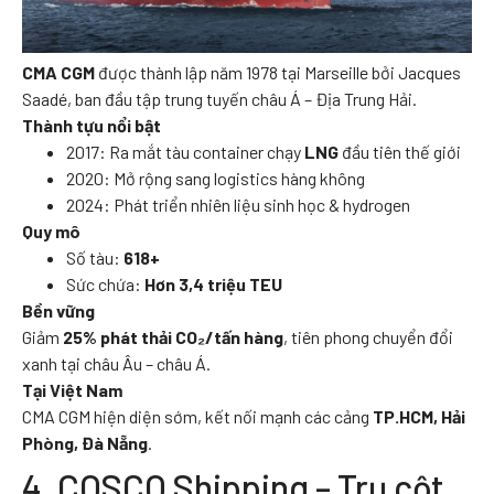
CMA CGM
được thành lập năm 1978 tại Marseille bởi Jacques
Saadé, ban đầu tập trung tuyến châu Á – Địa Trung Hải.
Thành tựu nổi bật
2017: Ra mắt tàu container chạy
LNG
đầu tiên thế giới
2020: Mở rộng sang logistics hàng không
2024: Phát triển nhiên liệu sinh học & hydrogen
Quy mô
Số tàu:
618+
Sức chứa:
Hơn 3,4 triệu TEU
Bền vững
Giảm
25% phát thải CO₂/tấn hàng
, tiên phong chuyển đổi
xanh tại châu Âu – châu Á.
Tại Việt Nam
CMA CGM hiện diện sớm, kết nối mạnh các cảng
TP.HCM, Hải
Phòng, Đà Nẵng
.
4. COSCO Shipping – Trụ cột