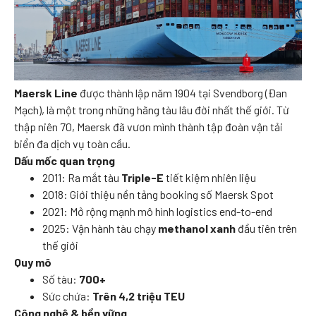
Maersk Line
được thành lập năm 1904 tại Svendborg (Đan
Mạch), là một trong những hãng tàu lâu đời nhất thế giới. Từ
thập niên 70, Maersk đã vươn mình thành tập đoàn vận tải
biển đa dịch vụ toàn cầu.
Dấu mốc quan trọng
2011: Ra mắt tàu
Triple-E
tiết kiệm nhiên liệu
2018: Giới thiệu nền tảng booking số Maersk Spot
2021: Mở rộng mạnh mô hình logistics end-to-end
2025: Vận hành tàu chạy
methanol xanh
đầu tiên trên
thế giới
Quy mô
Số tàu:
700+
Sức chứa:
Trên 4,2 triệu TEU
Công nghệ & bền vững