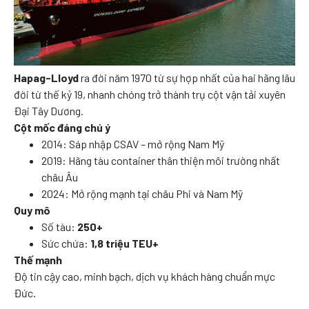
Hapag-Lloyd
ra đời năm 1970 từ sự hợp nhất của hai hãng lâu
đời từ thế kỷ 19, nhanh chóng trở thành trụ cột vận tải xuyên
Đại Tây Dương.
Cột mốc đáng chú ý
2014: Sáp nhập CSAV – mở rộng Nam Mỹ
2019: Hãng tàu container thân thiện môi trường nhất
châu Âu
2024: Mở rộng mạnh tại châu Phi và Nam Mỹ
Quy mô
Số tàu:
250+
Sức chứa:
1,8 triệu TEU+
Thế mạnh
Độ tin cậy cao, minh bạch, dịch vụ khách hàng chuẩn mực
Đức.