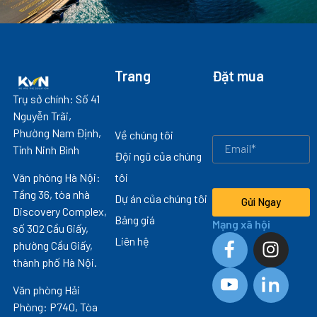
Trang
Đặt mua
Trụ sở chính: Số 41
Nguyễn Trãi,
Phường Nam Định,
Về chúng tôi
Tỉnh Ninh Bình
Đội ngũ của chúng
Văn phòng Hà Nội:
tôi
Tầng 36, tòa nhà
Dự án của chúng tôi
Gửi Ngay
Discovery Complex,
Bảng giá
Mạng xã hội
số 302 Cầu Giấy,
Liên hệ
phường Cầu Giấy,
thành phố Hà Nội.
Văn phòng Hải
Phòng: P740, Tòa