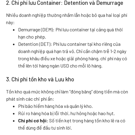
2. Chi phí lưu Container: Detention và Demurrage
Nhiều doanh nghiệp thường nhầm lẫn hoặc bỏ qua hai loại phí
này:
Demurrage (DEM): Phí lưu container tại cảng quá thời
hạn cho phép.
Detention (DET): Phí lưu container tại kho riêng của
doanh nghiệp quá hạn trả vỏ. Chỉ cần chậm trễ 1-2 ngày
trong khâu điều xe hoặc giải phóng hàng, chi phí này có
thể lên tới hàng ngàn USD cho mỗi lô hàng.
3. Chi phí tồn kho và Lưu kho
Tồn kho quá mức không chỉ làm “đóng băng” dòng tiền mà còn
phát sinh các chi phí ẩn:
Phí bảo hiểm hàng hóa và quản lý kho.
Rủi ro hàng hóa bị lỗi thời, hư hỏng hoặc hao hụt.
Chi phí cơ hội:
Số tiền kẹt trong hàng tồn kho lẽ ra có
thể dùng để đầu tư sinh lời.